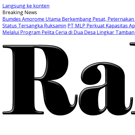
Langsung ke konten
Breaking News
Bumdes Amorome Utama Berkembang Pesat, Peternakan Ay
Status Tersangka Ruksamin
PT MLP Perkuat Kapasitas Ap
Melalui Program Pelita Ceria di Dua Desa Lingkar Tamban