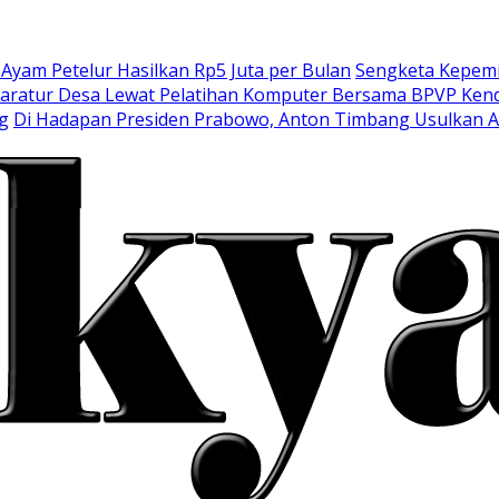
am Petelur Hasilkan Rp5 Juta per Bulan
Sengketa Kepemi
aratur Desa Lewat Pelatihan Komputer Bersama BPVP Kend
g
Di Hadapan Presiden Prabowo, Anton Timbang Usulkan 