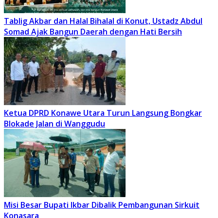
Tablig Akbar dan Halal Bihalal di Konut, Ustadz Abdul
Somad Ajak Bangun Daerah dengan Hati Bersih
Ketua DPRD Konawe Utara Turun Langsung Bongkar
Blokade Jalan di Wanggudu
Misi Besar Bupati Ikbar Dibalik Pembangunan Sirkuit
Konasara