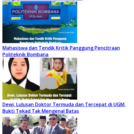
Mahasiswa dan Tendik Kritik Panggung Pencitraan
Politeknik Bombana
Dewi, Lulusan Doktor Termuda dan Tercepat di UGM,
Bukti Tekad Tak Mengenal Batas