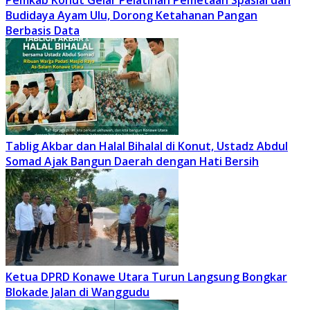
Budidaya Ayam Ulu, Dorong Ketahanan Pangan
Berbasis Data
Tablig Akbar dan Halal Bihalal di Konut, Ustadz Abdul
Somad Ajak Bangun Daerah dengan Hati Bersih
Ketua DPRD Konawe Utara Turun Langsung Bongkar
Blokade Jalan di Wanggudu