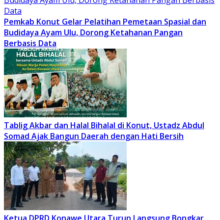
Pemkab Konut Gelar Pelatihan Pemetaan Spasial dan
Budidaya Ayam Ulu, Dorong Ketahanan Pangan
Berbasis Data
Tablig Akbar dan Halal Bihalal di Konut, Ustadz Abdul
Somad Ajak Bangun Daerah dengan Hati Bersih
Ketua DPRD Konawe Utara Turun Langsung Bongkar