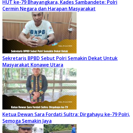
HUT ke-79 Bhayangkara, Kades Sambandete: Polri
Cermin Negara dan Harapan Masyarakat
Sekretaris BPBD Sebut Polri Semakin Dekat Untuk
Masyarakat Konawe Utara
Ketua Dewan Sara Fordati Sultra: Dirgahayu ke-79 Polri,
Semoga Semakin Jaya