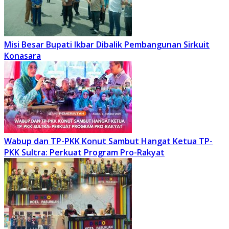
Misi Besar Bupati Ikbar Dibalik Pembangunan Sirkuit
Konasara
Wabup dan TP-PKK Konut Sambut Hangat Ketua TP-
PKK Sultra: Perkuat Program Pro-Rakyat