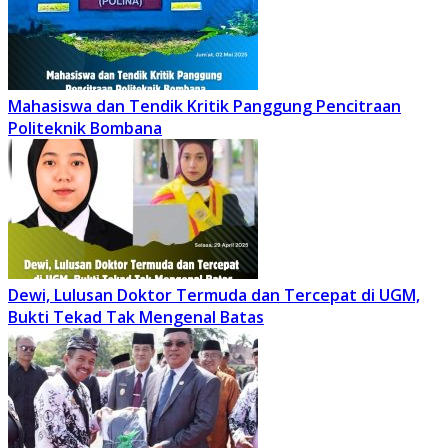
Mahasiswa dan Tendik Kritik Panggung Pencitraan
Politeknik Bombana
Dewi, Lulusan Doktor Termuda dan Tercepat di UGM,
Bukti Tekad Tak Mengenal Batas