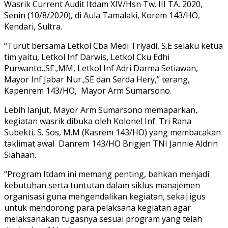
Wasrik Current Audit Itdam XIV/Hsn Tw. III TA. 2020,
Senin (10/8/2020), di Aula Tamalaki, Korem 143/HO,
Kendari, Sultra.
“Turut bersama Letkol Cba Medi Triyadi, S.E selaku ketua
tim yaitu, Letkol Inf Darwis, Letkol Cku Edhi
Purwanto.,SE.,MM, Letkol Inf Adri Darma Setiawan,
Mayor Inf Jabar Nur.,SE dan Serda Hery,” terang,
Kapenrem 143/HO, Mayor Arm Sumarsono.
Lebih lanjut, Mayor Arm Sumarsono memaparkan,
kegiatan wasrik dibuka oleh Kolonel Inf. Tri Rana
Subekti, S. Sos, M.M (Kasrem 143/HO) yang membacakan
taklimat awal Danrem 143/HO Brigjen TNI Jannie Aldrin
Siahaan.
“Program Itdam ini memang penting, bahkan menjadi
kebutuhan serta tuntutan dalam siklus manajemen
organisasi guna mengendalikan kegiatan, seka|igus
untuk mendorong para pelaksana kegiatan agar
melaksanakan tugasnya sesuai program yang telah