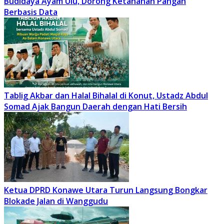
Budidaya Ayam Ulu, Dorong Ketahanan Pangan
Berbasis Data
Tablig Akbar dan Halal Bihalal di Konut, Ustadz Abdul
Somad Ajak Bangun Daerah dengan Hati Bersih
Ketua DPRD Konawe Utara Turun Langsung Bongkar
Blokade Jalan di Wanggudu