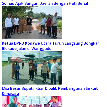
Somad Ajak Bangun Daerah dengan Hati Bersih
Ketua DPRD Konawe Utara Turun Langsung Bongkar
Blokade Jalan di Wanggudu
Misi Besar Bupati Ikbar Dibalik Pembangunan Sirkuit
Konasara