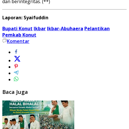
dan berintegritas. (**)
Laporan: Syaifuddin
Bupati Konut
Ikbar
Ikbar-Abuhaera
Pelantikan
Pemkab Konut
Komentar
Baca Juga