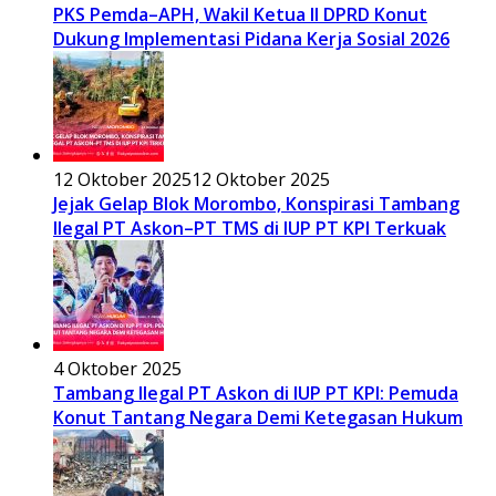
PKS Pemda–APH, Wakil Ketua II DPRD Konut
Dukung Implementasi Pidana Kerja Sosial 2026
12 Oktober 2025
12 Oktober 2025
Jejak Gelap Blok Morombo, Konspirasi Tambang
Ilegal PT Askon–PT TMS di IUP PT KPI Terkuak
4 Oktober 2025
Tambang Ilegal PT Askon di IUP PT KPI: Pemuda
Konut Tantang Negara Demi Ketegasan Hukum