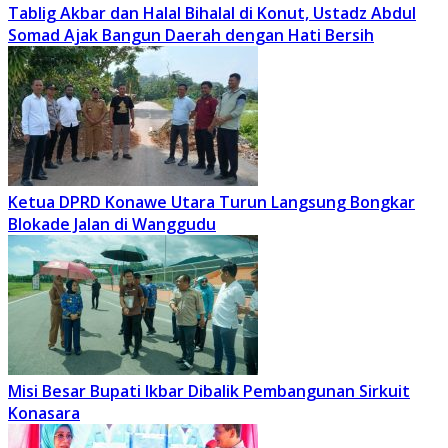
Tablig Akbar dan Halal Bihalal di Konut, Ustadz Abdul
Somad Ajak Bangun Daerah dengan Hati Bersih
Ketua DPRD Konawe Utara Turun Langsung Bongkar
Blokade Jalan di Wanggudu
Misi Besar Bupati Ikbar Dibalik Pembangunan Sirkuit
Konasara