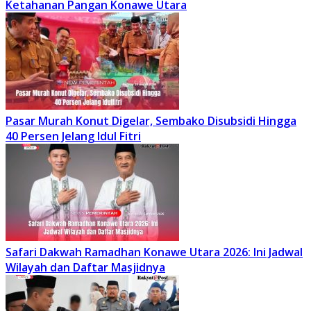
Ketahanan Pangan Konawe Utara
Pasar Murah Konut Digelar, Sembako Disubsidi Hingga
40 Persen Jelang Idul Fitri
Safari Dakwah Ramadhan Konawe Utara 2026: Ini Jadwal
Wilayah dan Daftar Masjidnya