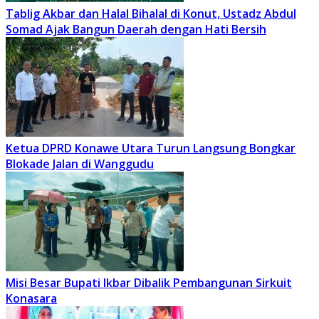
Tablig Akbar dan Halal Bihalal di Konut, Ustadz Abdul
Somad Ajak Bangun Daerah dengan Hati Bersih
Ketua DPRD Konawe Utara Turun Langsung Bongkar
Blokade Jalan di Wanggudu
Misi Besar Bupati Ikbar Dibalik Pembangunan Sirkuit
Konasara