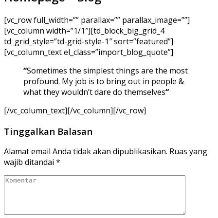
[vc_row full_width=”” parallax=”” parallax_image=””]
[vc_column width=”1/1″][td_block_big_grid_4
td_grid_style=”td-grid-style-1″ sort=”featured”]
[vc_column_text el_class=”import_blog_quote”]
“
Sometimes the simplest things are the most
profound. My job is to bring out in people &
what they wouldn’t dare do themselves
“
[/vc_column_text][/vc_column][/vc_row]
Tinggalkan Balasan
Alamat email Anda tidak akan dipublikasikan.
Ruas yang
wajib ditandai
*