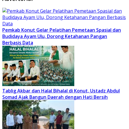
Pemkab Konut Gelar Pelatihan Pemetaan Spasial dan
Budidaya Ayam Ulu, Dorong Ketahanan Pangan
Berbasis Data
Tablig Akbar dan Halal Bihalal di Konut, Ustadz Abdul
Somad Ajak Bangun Daerah dengan Hati Bersih