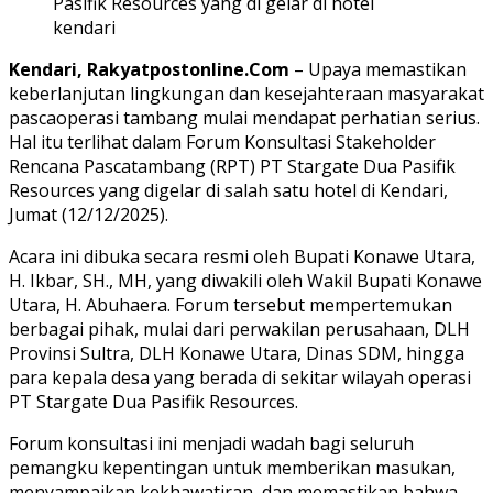
Pasifik Resources yang di gelar di hotel
kendari
Kendari, Rakyatpostonline.Com
– Upaya memastikan
keberlanjutan lingkungan dan kesejahteraan masyarakat
pascaoperasi tambang mulai mendapat perhatian serius.
Hal itu terlihat dalam Forum Konsultasi Stakeholder
Rencana Pascatambang (RPT) PT Stargate Dua Pasifik
Resources yang digelar di salah satu hotel di Kendari,
Jumat (12/12/2025).
Acara ini dibuka secara resmi oleh Bupati Konawe Utara,
H. Ikbar, SH., MH, yang diwakili oleh Wakil Bupati Konawe
Utara, H. Abuhaera. Forum tersebut mempertemukan
berbagai pihak, mulai dari perwakilan perusahaan, DLH
Provinsi Sultra, DLH Konawe Utara, Dinas SDM, hingga
para kepala desa yang berada di sekitar wilayah operasi
PT Stargate Dua Pasifik Resources.
Forum konsultasi ini menjadi wadah bagi seluruh
pemangku kepentingan untuk memberikan masukan,
menyampaikan kekhawatiran, dan memastikan bahwa