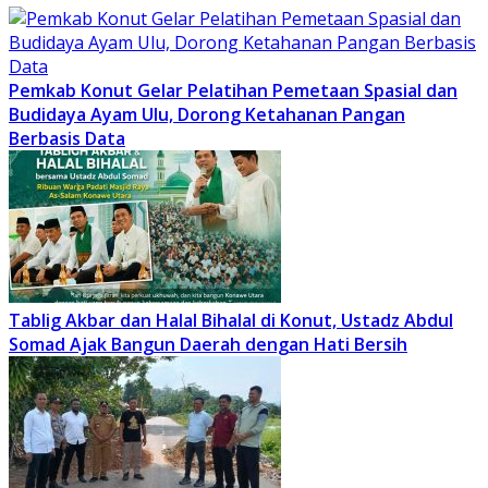
Pemkab Konut Gelar Pelatihan Pemetaan Spasial dan
Budidaya Ayam Ulu, Dorong Ketahanan Pangan
Berbasis Data
Tablig Akbar dan Halal Bihalal di Konut, Ustadz Abdul
Somad Ajak Bangun Daerah dengan Hati Bersih