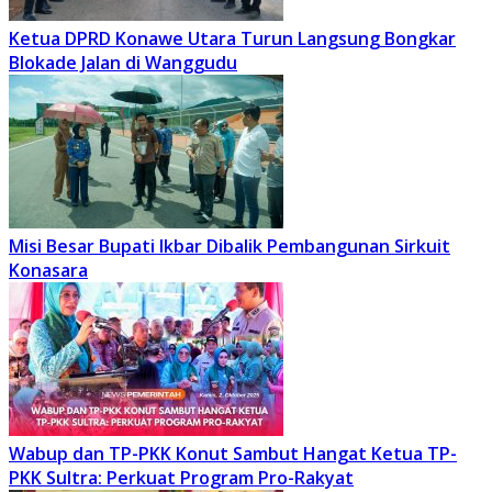
Ketua DPRD Konawe Utara Turun Langsung Bongkar
Blokade Jalan di Wanggudu
Misi Besar Bupati Ikbar Dibalik Pembangunan Sirkuit
Konasara
Wabup dan TP-PKK Konut Sambut Hangat Ketua TP-
PKK Sultra: Perkuat Program Pro-Rakyat