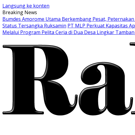
Langsung ke konten
Breaking News
Bumdes Amorome Utama Berkembang Pesat, Peternakan Ay
Status Tersangka Ruksamin
PT MLP Perkuat Kapasitas Ap
Melalui Program Pelita Ceria di Dua Desa Lingkar Tamban