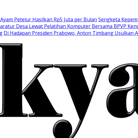
am Petelur Hasilkan Rp5 Juta per Bulan
Sengketa Kepemi
aratur Desa Lewat Pelatihan Komputer Bersama BPVP Kend
g
Di Hadapan Presiden Prabowo, Anton Timbang Usulkan 