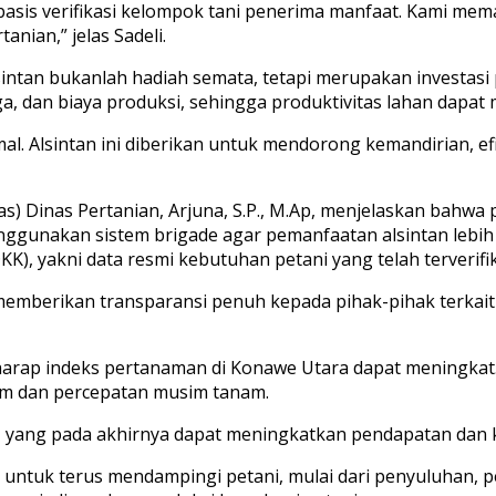
rbasis verifikasi kelompok tani penerima manfaat. Kami me
nian,” jelas Sadeli.
intan bukanlah hadiah semata, tetapi merupakan investasi
 dan biaya produksi, sehingga produktivitas lahan dapat m
al. Alsintan ini diberikan untuk mendorong kemandirian, e
as) Dinas Pertanian, Arjuna, S.P., M.Ap, menjelaskan bah
nggunakan sistem brigade agar pemanfaatan alsintan lebih 
, yakni data resmi kebutuhan petani yang telah terverifik
memberikan transparansi penuh kepada pihak-pihak terkai
harap indeks pertanaman di Konawe Utara dapat meningkat. 
am dan percepatan musim tanam.
n, yang pada akhirnya dapat meningkatkan pendapatan dan k
ntuk terus mendampingi petani, mulai dari penyuluhan, 