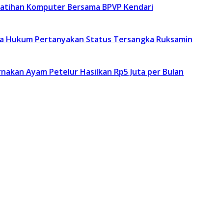
latihan Komputer Bersama BPVP Kendari
asa Hukum Pertanyakan Status Tersangka Ruksamin
kan Ayam Petelur Hasilkan Rp5 Juta per Bulan