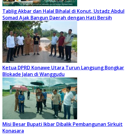
Tablig Akbar dan Halal Bihalal di Konut, Ustadz Abdul
Somad Ajak Bangun Daerah dengan Hati Bersih
Ketua DPRD Konawe Utara Turun Langsung Bongkar
Blokade Jalan di Wanggudu
Misi Besar Bupati Ikbar Dibalik Pembangunan Sirkuit
Konasara