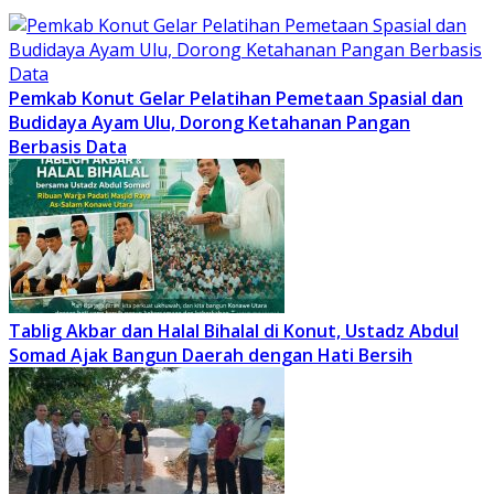
Pemkab Konut Gelar Pelatihan Pemetaan Spasial dan
Budidaya Ayam Ulu, Dorong Ketahanan Pangan
Berbasis Data
Tablig Akbar dan Halal Bihalal di Konut, Ustadz Abdul
Somad Ajak Bangun Daerah dengan Hati Bersih