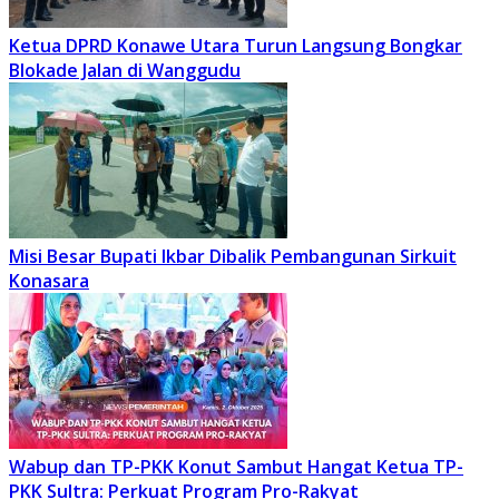
Ketua DPRD Konawe Utara Turun Langsung Bongkar
Blokade Jalan di Wanggudu
Misi Besar Bupati Ikbar Dibalik Pembangunan Sirkuit
Konasara
Wabup dan TP-PKK Konut Sambut Hangat Ketua TP-
PKK Sultra: Perkuat Program Pro-Rakyat