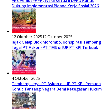
PKS Pemda–APH, Wakil Ketua II DPRD Konut
Dukung Implementasi Pidana Kerja Sosial 2026
12 Oktober 2025
12 Oktober 2025
Jejak Gelap Blok Morombo, Konspirasi Tambang
Ilegal PT Askon–PT TMS di IUP PT KPI Terkuak
4 Oktober 2025
Tambang Ilegal PT Askon di IUP PT KPI: Pemuda
Konut Tantang Negara Demi Ketegasan Hukum