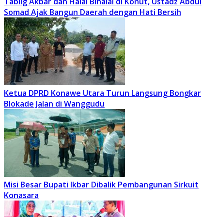
Tablig Akbar dan Halal Bihalal di Konut, Ustadz Abdul
Somad Ajak Bangun Daerah dengan Hati Bersih
Ketua DPRD Konawe Utara Turun Langsung Bongkar
Blokade Jalan di Wanggudu
Misi Besar Bupati Ikbar Dibalik Pembangunan Sirkuit
Konasara