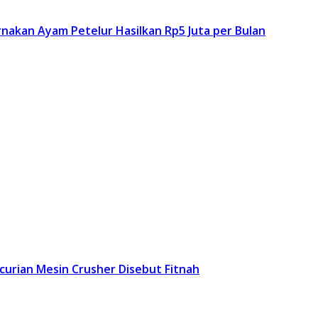
kan Ayam Petelur Hasilkan Rp5 Juta per Bulan
ncurian Mesin Crusher Disebut Fitnah