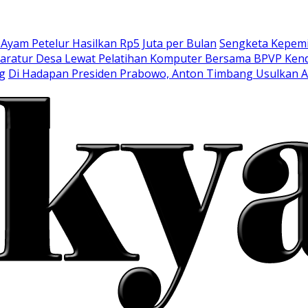
am Petelur Hasilkan Rp5 Juta per Bulan
Sengketa Kepemi
aratur Desa Lewat Pelatihan Komputer Bersama BPVP Kend
g
Di Hadapan Presiden Prabowo, Anton Timbang Usulkan 