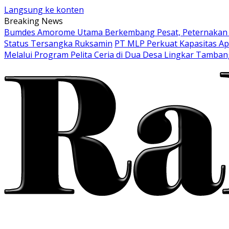
Langsung ke konten
Breaking News
Bumdes Amorome Utama Berkembang Pesat, Peternakan Ay
Status Tersangka Ruksamin
PT MLP Perkuat Kapasitas Ap
Melalui Program Pelita Ceria di Dua Desa Lingkar Tamban