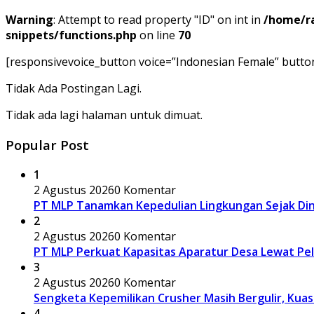
Warning
: Attempt to read property "ID" on int in
/home/ra
snippets/functions.php
on line
70
[responsivevoice_button voice=”Indonesian Female” butto
Tidak Ada Postingan Lagi.
Tidak ada lagi halaman untuk dimuat.
Popular Post
1
2 Agustus 2026
0 Komentar
PT MLP Tanamkan Kepedulian Lingkungan Sejak Dini
2
2 Agustus 2026
0 Komentar
PT MLP Perkuat Kapasitas Aparatur Desa Lewat Pe
3
2 Agustus 2026
0 Komentar
Sengketa Kepemilikan Crusher Masih Bergulir, Ku
4