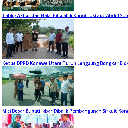
Tablig Akbar dan Halal Bihalal di Konut, Ustadz Abdul 
Ketua DPRD Konawe Utara Turun Langsung Bongkar Blok
Misi Besar Bupati Ikbar Dibalik Pembangunan Sirkuit Kon