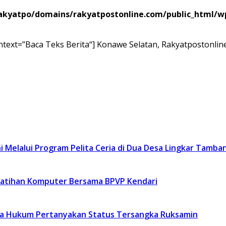
kyatpo/domains/rakyatpostonline.com/public_html/wp-
ntext=”Baca Teks Berita“] Konawe Selatan, Rakyatpostonli
 Melalui Program Pelita Ceria di Dua Desa Lingkar Tamba
latihan Komputer Bersama BPVP Kendari
asa Hukum Pertanyakan Status Tersangka Ruksamin