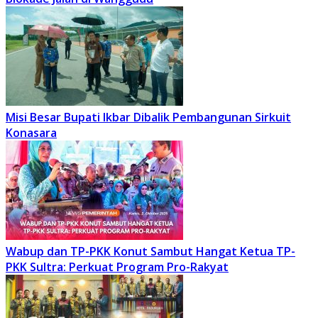
Misi Besar Bupati Ikbar Dibalik Pembangunan Sirkuit
Konasara
Wabup dan TP-PKK Konut Sambut Hangat Ketua TP-
PKK Sultra: Perkuat Program Pro-Rakyat