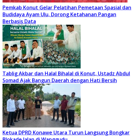
Pemkab Konut Gelar Pelatihan Pemetaan Spasial dan
Budidaya Ayam Ulu, Dorong Ketahanan Pangan
Berbasis Data
Tablig Akbar dan Halal Bihalal di Konut, Ustadz Abdul
Somad Ajak Bangun Daerah dengan Hati Bersih
Ketua DPRD Konawe Utara Turun Langsung Bongkar
Blokade Jalan di Wanggudu