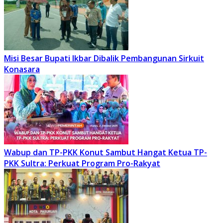
Misi Besar Bupati Ikbar Dibalik Pembangunan Sirkuit
Konasara
Wabup dan TP-PKK Konut Sambut Hangat Ketua TP-
PKK Sultra: Perkuat Program Pro-Rakyat