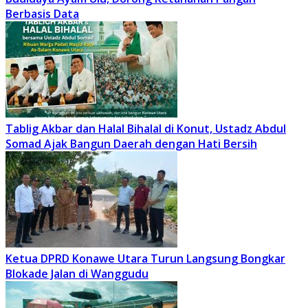
Berbasis Data
Tablig Akbar dan Halal Bihalal di Konut, Ustadz Abdul
Somad Ajak Bangun Daerah dengan Hati Bersih
Ketua DPRD Konawe Utara Turun Langsung Bongkar
Blokade Jalan di Wanggudu