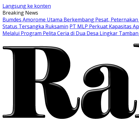
Langsung ke konten
Breaking News
Bumdes Amorome Utama Berkembang Pesat, Peternakan Ay
Status Tersangka Ruksamin
PT MLP Perkuat Kapasitas Ap
Melalui Program Pelita Ceria di Dua Desa Lingkar Tamban