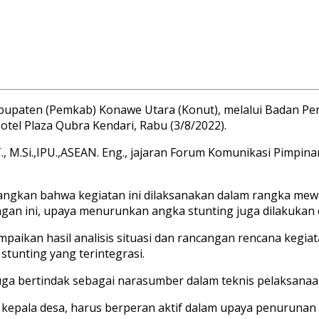
bupaten (Pemkab) Konawe Utara (Konut), melalui Badan 
tel Plaza Qubra Kendari, Rabu (3/8/2022).
ST., M.Si.,IPU.,ASEAN. Eng., jajaran Forum Komunikasi Pimpi
ngkan bahwa kegiatan ini dilaksanakan dalam rangka mewuj
gan ini, upaya menurunkan angka stunting juga dilakukan 
paikan hasil analisis situasi dan rancangan rencana kegia
tunting yang terintegrasi.
uga bertindak sebagai narasumber dalam teknis pelaksanaa
epala desa, harus berperan aktif dalam upaya penurunan a