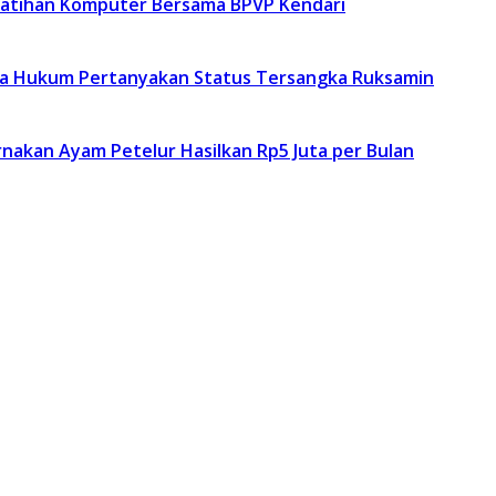
latihan Komputer Bersama BPVP Kendari
asa Hukum Pertanyakan Status Tersangka Ruksamin
kan Ayam Petelur Hasilkan Rp5 Juta per Bulan