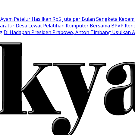
am Petelur Hasilkan Rp5 Juta per Bulan
Sengketa Kepemi
aratur Desa Lewat Pelatihan Komputer Bersama BPVP Kend
g
Di Hadapan Presiden Prabowo, Anton Timbang Usulkan 